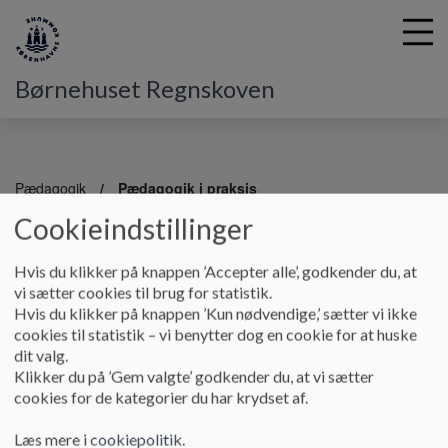
Børnehuset Regnskoven
G
å
Pædagogik
Pædagogik i praksis
t
Cookieindstillinger
i
Pædagogik i praksis
l
h
Hvis du klikker på knappen ’Accepter alle’, godkender du, at
o
vi sætter cookies til brug for statistik.
v
Hvis du klikker på knappen ’Kun nødvendige,’ sætter vi ikke
Et kig ind i vores dagligdag
e
cookies til statistik – vi benytter dog en cookie for at huske
d
Nedenfor kan i læse om Den styrkede læreplan samt vores
dit valg.
i
børnesyn. Børnesynet samt Den styrkede læreplan er dem vi
Klikker du på ’Gem valgte’ godkender du, at vi sætter
n
arbejder ud fra i hverdagen.
cookies for de kategorier du har krydset af.
d
h
Læs mere i
cookiepolitik
.