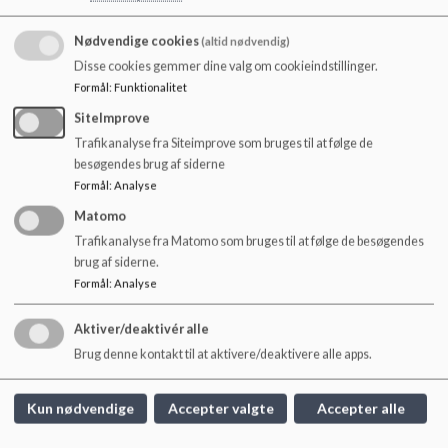
Dokumenter
o
l
De styrkede læreplaner Børnehuset Regnskoven.pdf
Nødvendige cookies
(altid nødvendig)
d
Disse cookies gemmer dine valg om cookieindstillinger.
e
Formål
:
Funktionalitet
t
Et fælles børnesyn. Klynge NB G Københavns kommune..pdf_0.pdf
SiteImprove
Trafikanalyse fra Siteimprove som bruges til at følge de
besøgendes brug af siderne
Evaluering af de styrkede læreplaner_0.pdf
Formål
:
Analyse
Matomo
Trafikanalyse fra Matomo som bruges til at følge de besøgendes
søvn.pdf
brug af siderne.
Formål
:
Analyse
Aktiver/deaktivér alle
Brug denne kontakt til at aktivere/deaktivere alle apps.
Børnehuset Regnskoven
Strødamvej 28, 2100 Kbh Ø
Kun nødvendige
Accepter valgte
Accepter alle
37264@kk.dk